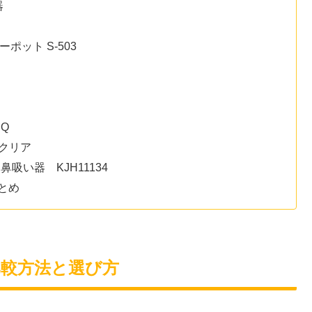
器
ーポット S-503
iQ
ナクリア
鼻吸い器 KJH11134
とめ
比較方法と選び方